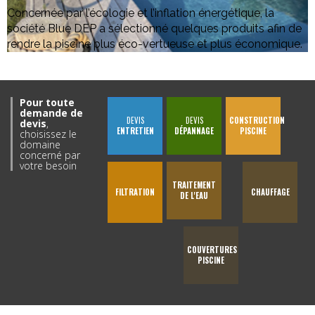
Concernée par l’écologie et l’inflation énergétique, la
société Blue DEP a sélectionné quelques produits afin de
rendre la piscine plus éco-vertueuse et plus économique.
Pour toute
demande de
DEVIS
DEVIS
CONSTRUCTION
devis
,
ENTRETIEN
DÉPANNAGE
PISCINE
choisissez le
domaine
concerné par
votre besoin
TRAITEMENT
FILTRATION
CHAUFFAGE
DE L'EAU
COUVERTURES
PISCINE