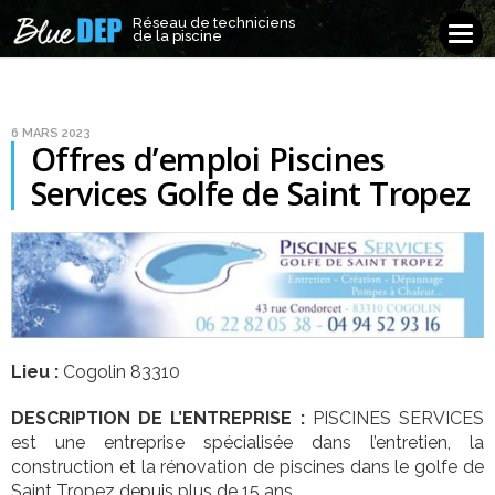
Réseau de techniciens
Réseau de techniciens
Tog
de la piscine
de la piscine
navi
6 MARS 2023
Offres d’emploi Piscines
Services Golfe de Saint Tropez
Lieu :
Cogolin 83310
DESCRIPTION DE L’ENTREPRISE :
PISCINES SERVICES
est une entreprise spécialisée dans l’entretien, la
construction et la rénovation de piscines dans le golfe de
Saint Tropez depuis plus de 15 ans.