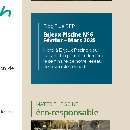
Blog Blue DEP
Enjeux Piscine N°6 –
Février – Mars 2025
Merci à Enjeux Piscine pour
cet article qui met en lumière
le séminaire de notre réseau
de piscinistes experts !
ion de
MATÉRIEL PISCINE
éco-responsable
 de ses