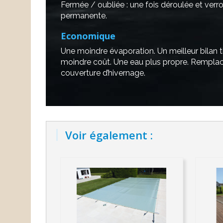
Fermée / oubliée : une fois déroulée et verrou
permanente.
Economique
Une moindre évaporation. Un meilleur bilan t
moindre coût. Une eau plus propre. Remplace
couverture d’hivernage.
Voir également :