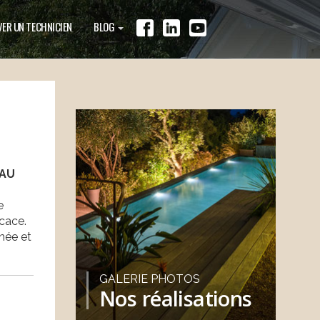
ER UN TECHNICIEN
BLOG
 AU
e
icace.
nnée et
GALERIE PHOTOS
Nos réalisations