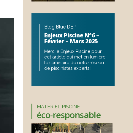
Blog Blue DEP
Enjeux Piscine N°6 –
Février – Mars 2025
Merci à Enjeux Piscine pour
cet article qui met en lumière
le séminaire de notre réseau
de piscinistes experts !
MATÉRIEL PISCINE
éco-responsable