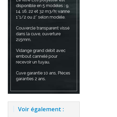
disponible en 5 modèles : 9,
14, 16, 22 et 32 m3/h; vanne
1″1/2 ou 2″ selon modèle.
Couvercle transparent vissé
dans la cuve, ouverture
215mm.
Vidange grand débit avec
embout cannelé pour
recevoir un tuyau.
Cuve garantie 10 ans, Pièces
garanties 2 ans.
Voir également :