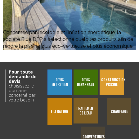
Concernée par l’écologie et l’inflation énergétique, la
société Blue DEP a sélectionné quelques produits afin de
rendre la piscine plus éco-vertueuse et plus économique.
Pour toute
demande de
DEVIS
DEVIS
CONSTRUCTION
devis
,
ENTRETIEN
DÉPANNAGE
PISCINE
choisissez le
domaine
concerné par
votre besoin
TRAITEMENT
FILTRATION
CHAUFFAGE
DE L'EAU
COUVERTURES