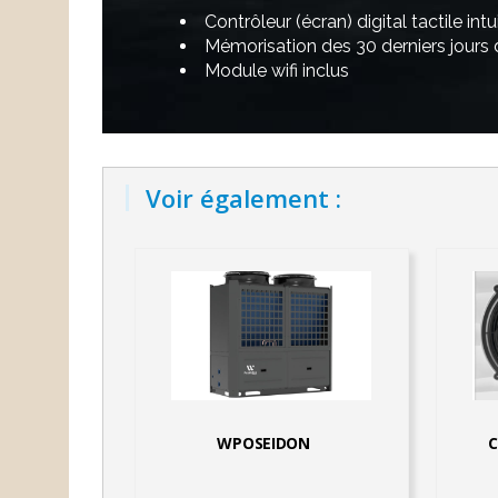
Contrôleur (écran) digital tactile int
Mémorisation des 30 derniers jours d’
Module wifi inclus
Voir également :
WPOSEIDON
C