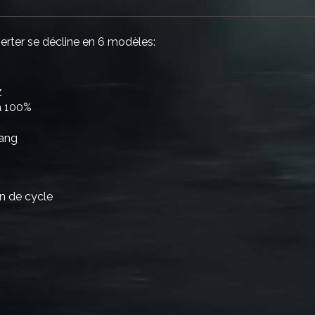
rter se décline en 6 modèles:
z
à 100%
rang
n de cycle