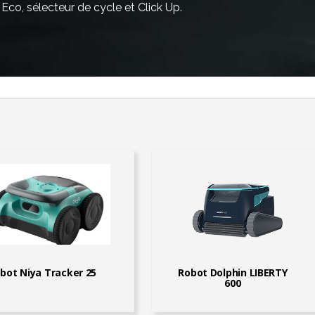
Eco, sélecteur de cycle et Click Up.
bot Niya Tracker 25
Robot Dolphin LIBERTY
600