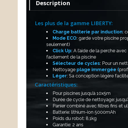
Description
Les plus de la gamme LIBERTY:
Charge batterie par induction
: 
Mode ECO
: garde votre piscine p
seulement)
Click Up
: A l’aide de la perche avec
facilement de la piscine
Sélecteur de cycles
: Pour un ne
Nettoyage
plage immergée (
pro
Léger
: Sa conception légère facilit
Caractéristiques:
Pour piscines jusqu’à 10x5m
Durée de cycle de nettoyage: jusqu
Panier combiné avec filtres fins et ultr
Batterie: lithium-ion 5000mAh
Poids du robot: 8,1kg
Garantie: 2 ans