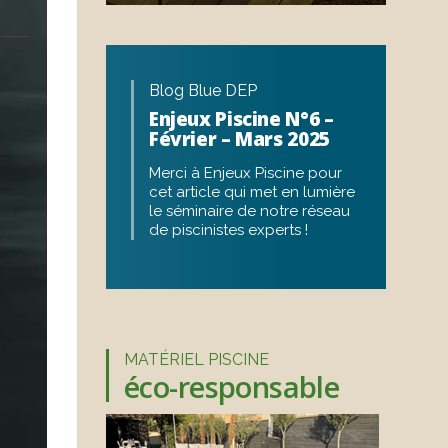
Blog Blue DEP
Enjeux Piscine N°6 –
Février – Mars 2025
Merci à Enjeux Piscine pour
cet article qui met en lumière
le séminaire de notre réseau
de piscinistes experts !
MATÉRIEL PISCINE
éco-responsable