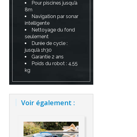
Pour piscines jusqu’à
8m
Navigation par sonar
intelligente
Nettoyage du fond
seulement
Durée de cycle :
jusqu’à 1h30
Garantie 2 ans
Poids du robot : 4,55
kg
Voir également :