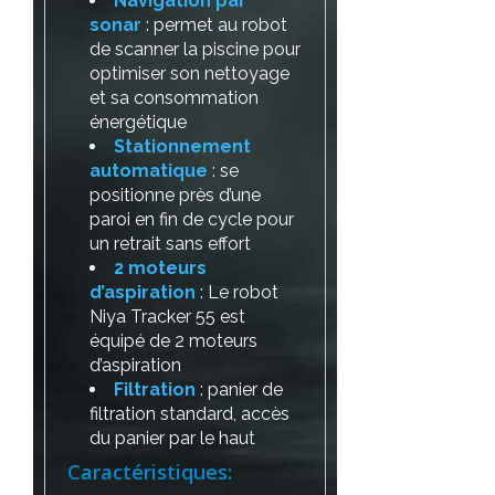
Navigation par
sonar
: permet au robot
de scanner la piscine pour
optimiser son nettoyage
et sa consommation
énergétique
Stationnement
automatique
: se
positionne près d’une
paroi en fin de cycle pour
un retrait sans effort
2 moteurs
d’aspiration
: Le robot
Niya Tracker 55 est
équipé de 2 moteurs
d’aspiration
Filtration
: panier de
filtration standard, accès
du panier par le haut
Caractéristiques: