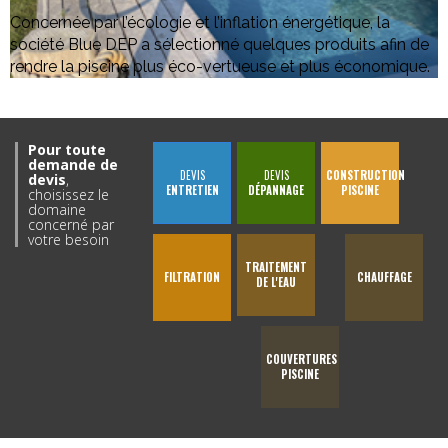
Concernée par l’écologie et l’inflation énergétique, la
société Blue DEP a sélectionné quelques produits afin de
rendre la piscine plus éco-vertueuse et plus économique.
Pour toute
demande de
DEVIS
DEVIS
CONSTRUCTION
devis
,
ENTRETIEN
DÉPANNAGE
PISCINE
choisissez le
domaine
concerné par
votre besoin
TRAITEMENT
FILTRATION
CHAUFFAGE
DE L'EAU
COUVERTURES
PISCINE