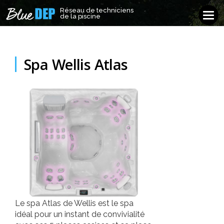
Réseau de techniciens
Réseau de techniciens
Tog
de la piscine
de la piscine
navi
Spa Wellis Atlas
Le spa Atlas de Wellis est le spa
idéal pour un instant de convivialité