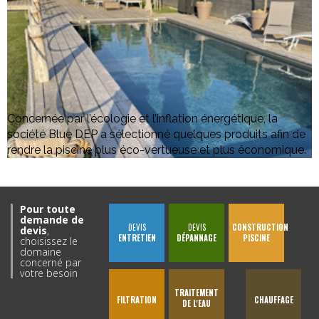
Concernée par l’écologie et l’inflation énergétique, la
société Blue DEP a sélectionné quelques produits afin de
rendre la piscine plus éco-vertueuse et plus économique.
Pour toute
demande de
DEVIS
DEVIS
CONSTRUCTION
devis
,
ENTRETIEN
DÉPANNAGE
PISCINE
choisissez le
domaine
concerné par
votre besoin
TRAITEMENT
FILTRATION
CHAUFFAGE
DE L'EAU