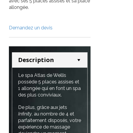
avec ses 5 places assises et sa place
allongée.
Demandez un devis
Description
Le spa Atlas de Wellis
possède 5 places assises et
1 allongée qui en font un spa
des plus conviviaux.
De plus, grâce aux jets
Infinity
, au nombre de 4 et
parfaitement disposés, votre
expérience de massage