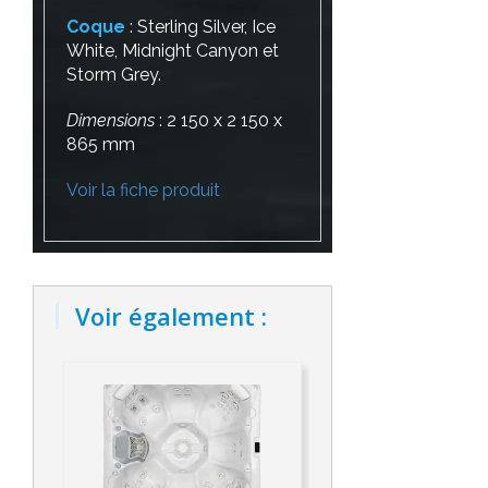
Coque
: Sterling Silver, Ice
White, Midnight Canyon et
Storm Grey.
Dimensions
: 2 150 x 2 150 x
865 mm
Voir la fiche produit
Voir également :