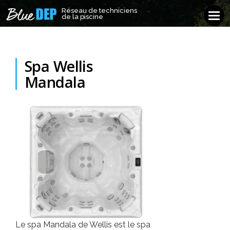
Réseau de techniciens
Réseau de techniciens
Tog
de la piscine
de la piscine
navi
Spa Wellis
Mandala
Le spa Mandala de Wellis est le spa