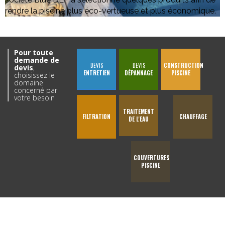
rendre la piscine plus éco-vertueuse et plus économique.
Pour toute
demande de
DEVIS
DEVIS
CONSTRUCTION
devis
,
ENTRETIEN
DÉPANNAGE
PISCINE
choisissez le
domaine
concerné par
votre besoin
TRAITEMENT
FILTRATION
CHAUFFAGE
DE L'EAU
COUVERTURES
PISCINE