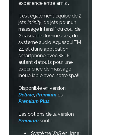
expérience entre amis .
Il est également équipé de 2
jets
Infinity
, de jets pour un
massage intensif du cou, de
2 cascades lumineuses, du
système audio AquasoulTM
2.1 et d’une application
smartphone avec Wi-Fi;
autant d’atouts pour une
expérience de massage
inoubliable avec notre spa!!
Disponible en version
Deluxe
,
Premium
ou
Premium Plus
Les options de la version
Premium
sont :
Système
WIS
en ligne :