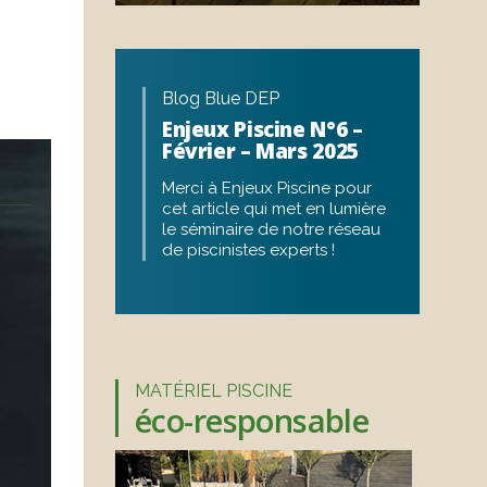
Blog Blue DEP
Enjeux Piscine N°6 –
Février – Mars 2025
Merci à Enjeux Piscine pour
cet article qui met en lumière
le séminaire de notre réseau
de piscinistes experts !
MATÉRIEL PISCINE
éco-responsable