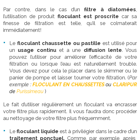
Par contre, dans le cas d’un
filtre à diatomées
,
l’utilisation de produit
floculant est proscrite
car sa
finesse de filtration est telle, qu’il se colmaterait
immédiatement!
Le
floculant chaussette ou pastille
est utilisé pour
un
usage continu
et a une
diffusion lente
. Vous
pouvez l’utiliser pour améliorer l’efficacité de votre
filtration ou lorsque l’eau est naturellement trouble.
Vous devez pour cela le placer dans le skimmer ou le
panier de pompe et laisser tourner votre filtration. (
Par
exemple :
FLOCULANT EN CHAUSSETTES
ou
CLARIPUR
de
Purissimeau
)
Le fait d’utiliser régulièrement un floculant va encrasser
votre filtre plus rapidement. Il vous faudra donc procéder
au nettoyage de votre filtre plus fréquemment.
Le
floculant liquide
est à privilégier dans le cadre d’un
traitement ponctuel.
Comme, par exemple, après