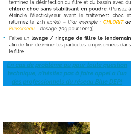
terminez la désinfection du filtre et du bassin avec du
chlore choc sans stabilisant en poudre
. (Pensez à
éteindre l’électrolyseur avant le traitement choc et
rallumez le 24h après) – (
Par exemple :
CHLORIT
de
Purissimeau
– dosage: 70g pour 10m3)
Faites un
lavage / rinçage de filtre le lendemain
afin de finir d’éliminer les particules emprisonnées dans
le filtre.
En cas de problème ou pour toute question
technique, n’hésitez pas à faire appel à l’un
des professionnels du réseau Blue DEP!