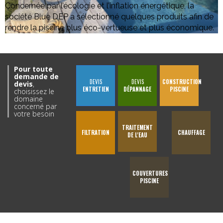
Concernée par l’écologie et l’inflation énergétique, la
société Blue DEP a sélectionné quelques produits afin de
rendre la piscine plus éco-vertueuse et plus économique.
Pour toute
demande de
DEVIS
DEVIS
CONSTRUCTION
devis
,
ENTRETIEN
DÉPANNAGE
PISCINE
choisissez le
domaine
concerné par
votre besoin
TRAITEMENT
FILTRATION
CHAUFFAGE
DE L'EAU
COUVERTURES
PISCINE