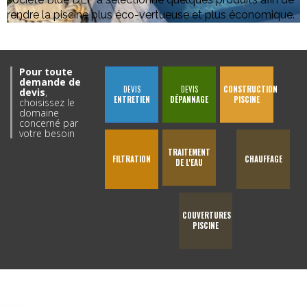
rendre la piscine plus éco-vertueuse et plus économique.
Pour toute
demande de
DEVIS
DEVIS
CONSTRUCTION
devis
,
ENTRETIEN
DÉPANNAGE
PISCINE
choisissez le
domaine
concerné par
votre besoin
TRAITEMENT
FILTRATION
CHAUFFAGE
DE L'EAU
COUVERTURES
PISCINE