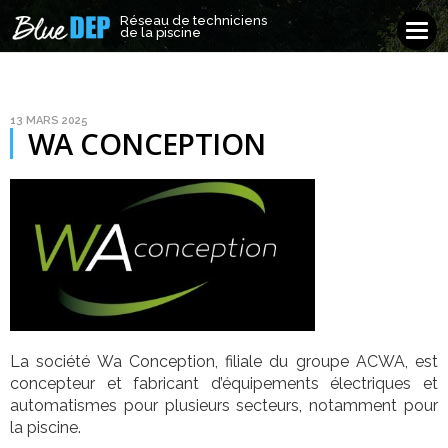
Réseau de techniciens
Réseau de techniciens
Tog
de la piscine
de la piscine
navi
13 MARS 2025
WA CONCEPTION
La société Wa Conception, filiale du groupe ACWA, est
concepteur et fabricant d’équipements électriques et
automatismes pour plusieurs secteurs, notamment pour
la piscine.