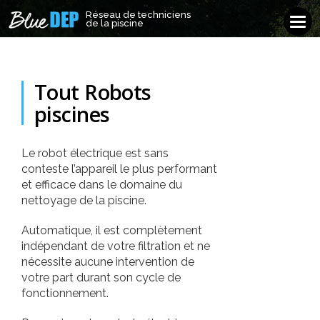
Réseau de techniciens
Réseau de techniciens
Tog
de la piscine
de la piscine
navi
Tout Robots
piscines
Le robot électrique est sans
conteste l’appareil le plus performant
et efficace dans le domaine du
nettoyage de la piscine.
Automatique, il est complètement
indépendant de votre filtration et ne
nécessite aucune intervention de
votre part durant son cycle de
fonctionnement.